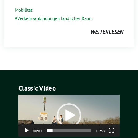
Mobilität
Verkehrsanbindungen ländlicher Raum
WEITERLESEN
Classic Video
Video-
Player
00:00
01:58