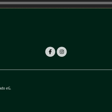
ado eG
.