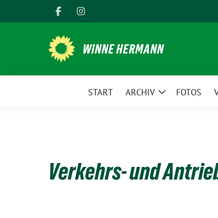
Weiter
zum
Inhalt
WINNE HERMANN
START
ARCHIV
FOTOS
Zeige
Untermenü
Verkehrs- und Antri