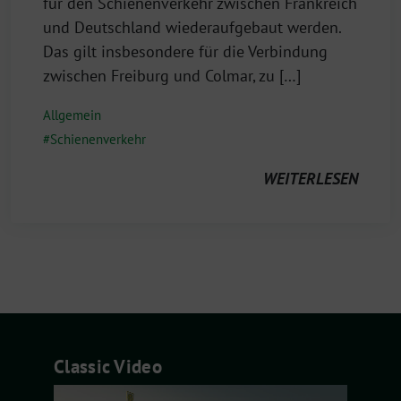
2023
für den Schienenverkehr zwischen Frankreich
und Deutschland wiederaufgebaut werden.
Das gilt insbesondere für die Verbindung
zwischen Freiburg und Colmar, zu […]
Allgemein
Schienenverkehr
WEITERLESEN
Classic Video
Video-