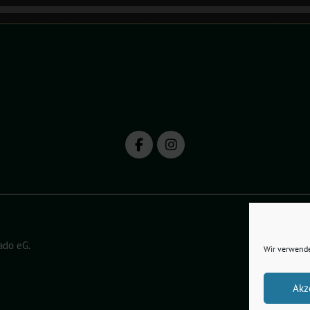
ado eG
.
Wir verwende
Akz