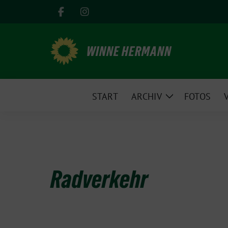
Weiter
zum
Inhalt
WINNE HERMANN
START
ARCHIV
FOTOS
Zeige
Untermenü
Radverkehr