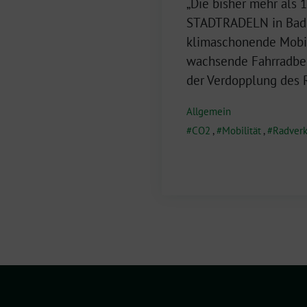
24.
„Die bisher mehr als
August
STADTRADELN in Bade
2021
klimaschonende Mobil
wachsende Fahrradbeg
der Verdopplung des R
Allgemein
CO2
,
Mobilität
,
Radver