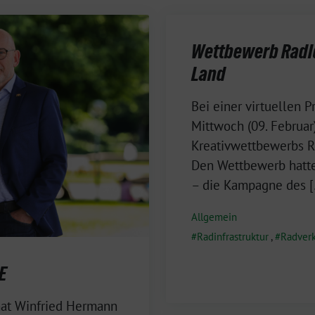
Wettbewerb RadId
Land
10.
Bei einer virtuellen
Februar
Mittwoch (09. Februa
2022
Kreativwettbewerbs R
Den Wettbewerb hatte
– die Kampagne des 
Allgemein
Radinfrastruktur
,
Radver
E
 hat Winfried Hermann