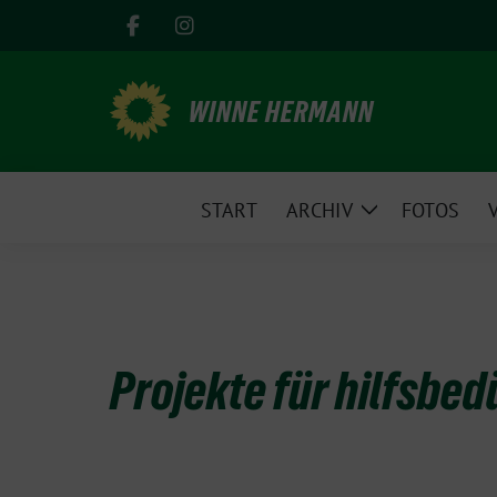
Weiter
zum
Inhalt
WINNE HERMANN
START
ARCHIV
FOTOS
Zeige
Untermenü
Projekte für hilfsbed