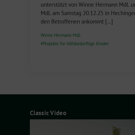
Dezember
unterstützt von Winne Hermann MdL u
2025
MdL am Samstag 20.12.25 in Hechingen: 
den Betroffenen ankommt […]
Winne Hermann MdL
Projekte für hilfsbedürftige Kinder
Classic Video
Video-
Player