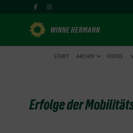
Weiter
zum
Inhalt
WINNE HERMANN
START
ARCHIV
FOTOS
Zeige
Untermenü
Erfolge der Mobilität