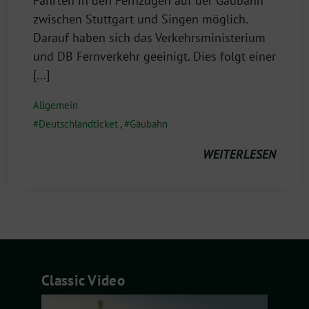
April
Fahrten in den Fernzügen auf der Gäubahn
2023
zwischen Stuttgart und Singen möglich.
Darauf haben sich das Verkehrsministerium
und DB Fernverkehr geeinigt. Dies folgt einer
[…]
Allgemein
Deutschlandticket
,
Gäubahn
WEITERLESEN
Classic Video
Video-