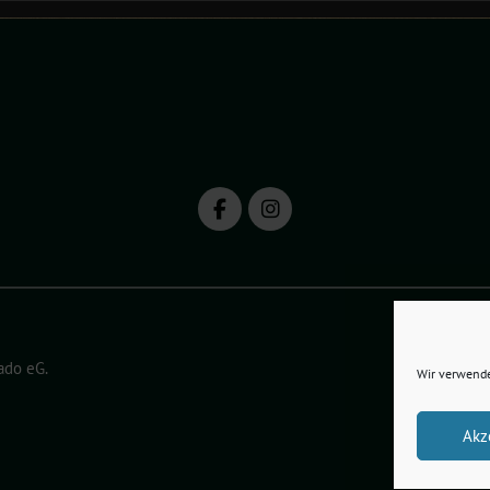
ado eG
.
Wir verwende
Akz