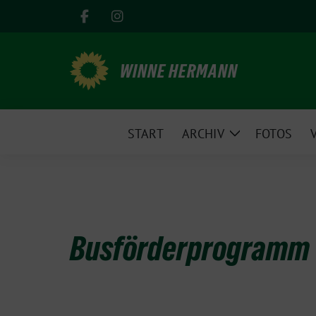
Weiter
zum
Inhalt
WINNE HERMANN
START
ARCHIV
FOTOS
Zeige
Untermenü
Busförderprogramm