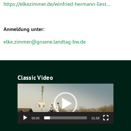
https://elkezimmer.de/winfried-hermann-liest…
Anmeldung unter:
elke.zimmer@gruene.landtag-bw.de
Classic Video
Video-
Player
00:00
01:58