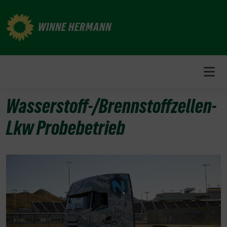
Weiter
zum
WINNE HERMANN
Inhalt
Wasserstoff-/Brennstoffzellen-
Lkw Probebetrieb
31.
August
2021