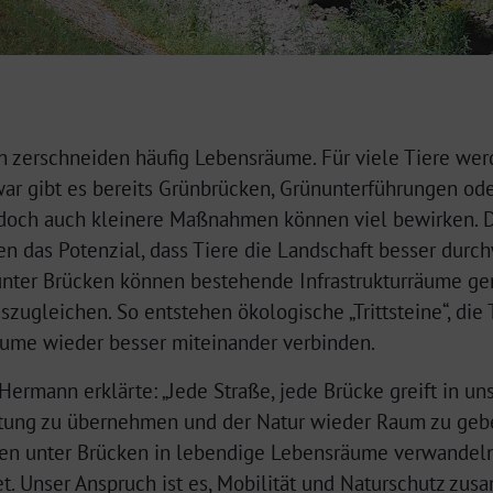
 zerschneiden häufig Lebensräume. Für viele Tiere wer
war gibt es bereits Grünbrücken, Grünunterführungen od
doch auch kleinere Maßnahmen können viel bewirken. D
n das Potenzial, dass Tiere die Landschaft besser durc
er Brücken können bestehende Infrastrukturräume genu
szugleichen. So entstehen ökologische „Trittsteine“, die
ume wieder besser miteinander verbinden.
Hermann erklärte: „Jede Straße, jede Brücke greift in u
ortung zu übernehmen und der Natur wieder Raum zu gebe
en unter Brücken in lebendige Lebensräume verwandeln,
t. Unser Anspruch ist es, Mobilität und Naturschutz zu