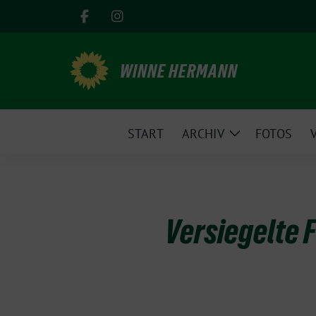
Weiter
zum
Inhalt
WINNE HERMANN
START
ARCHIV
FOTOS
Zeige
Untermenü
Versiegelte 
11.
März
2026