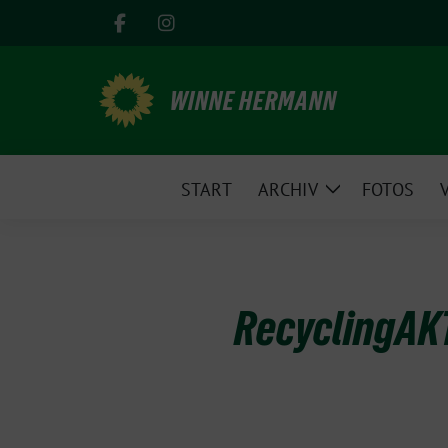
Weiter
zum
Inhalt
WINNE HERMANN
START
ARCHIV
FOTOS
Zeige
Untermenü
RecyclingAK