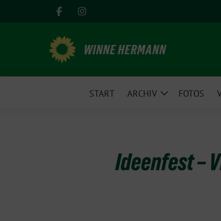
Weiter
zum
Inhalt
WINNE HERMANN
START
ARCHIV
FOTOS
Zeige
Untermenü
Ideenfest – V