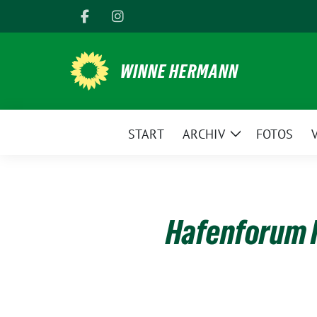
Weiter
zum
Inhalt
WINNE HERMANN
START
ARCHIV
FOTOS
Zeige
Untermenü
Hafenforum 