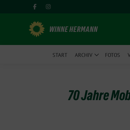
Weiter
zum
Inhalt
WINNE HERMANN
START
ARCHIV
FOTOS
Zeige
Untermenü
70 Jahre Mob