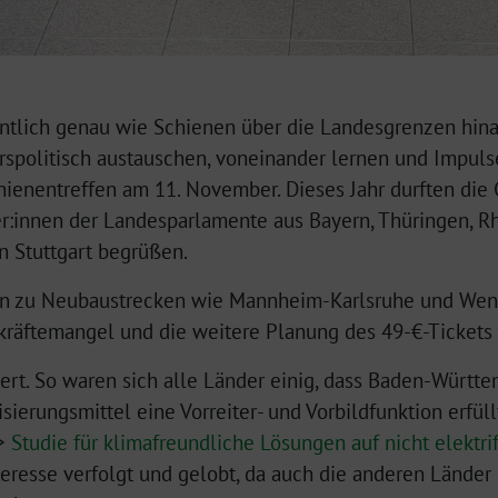
nntlich genau wie Schienen über die Landesgrenzen hina
spolitisch austauschen, voneinander lernen und Impulse
hienentreffen am 11. November. Dieses Jahr durften di
er:innen der Landesparlamente aus Bayern, Thüringen, R
n Stuttgart begrüßen.
en zu Neubaustrecken wie Mannheim-Karlsruhe und We
äftemangel und die weitere Planung des 49-€-Tickets 
ert. So waren sich alle Länder einig, dass Baden-Württ
sierungsmittel eine Vorreiter- und Vorbildfunktion erfü
>>
Studie für klimafreundliche Lösungen auf nicht elektri
resse verfolgt und gelobt, da auch die anderen Länder 