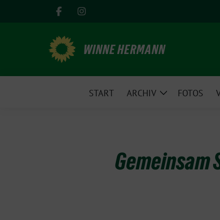
Weiter
zum
Inhalt
WINNE HERMANN
START
ARCHIV
FOTOS
Zeige
Untermenü
Gemeinsam S
11.
November
2022