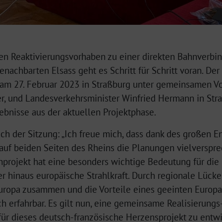
n Reaktivierungsvorhaben zu einer direkten Bahnverbi
nachbarten Elsass geht es Schritt für Schritt voran. Der 
am 27. Februar 2023 in Straßburg unter gemeinsamen Vor
er, und Landesverkehrsminister Winfried Hermann in Str
bnisse aus der aktuellen Projektphase.
ch der Sitzung: „Ich freue mich, dass dank des großen 
 auf beiden Seiten des Rheins die Planungen vielverspr
projekt hat eine besonders wichtige Bedeutung für die
r hinaus europäische Strahlkraft. Durch regionale Lück
ropa zusammen und die Vorteile eines geeinten Europas
 erfahrbar. Es gilt nun, eine gemeinsame Realisierungs
ür dieses deutsch-französische Herzensprojekt zu entwi