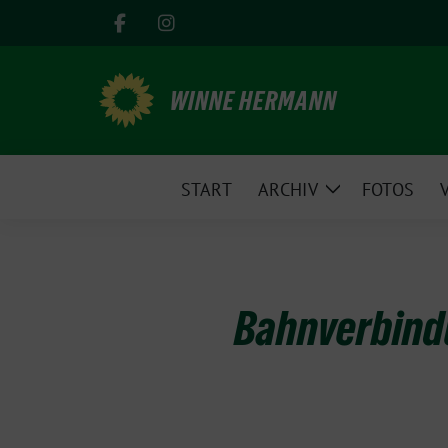
Weiter
zum
Inhalt
WINNE HERMANN
START
ARCHIV
FOTOS
Zeige
Untermenü
Bahnverbind
28.
Februar
2023